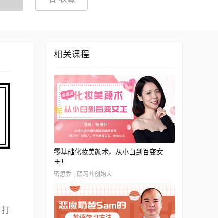
相关课程
零基础化妆美颜术，从小白到百变女
王！
密思乔 | 颜习社创始人
，打