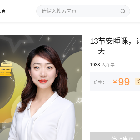
场
13节安睡课
一天
1933
人在学
99
￥
价格：
停止售卖