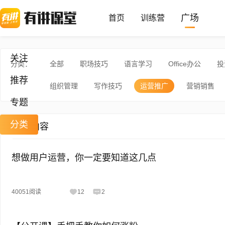
广场
首页
训练营
关注
分类：
全部
职场技巧
语言学习
Office办公
投
推荐
组织管理
写作技巧
运营推广
营销销售
专题
分类
分类内容
想做用户运营，你一定要知道这几点
40051阅读
12
2