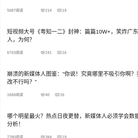
5087阅读
214
19
短视频大号《粤知一二》封神：篇篇10W+，笑炸广
人，为何？
6703阅读
241
16
崩溃的新媒体人图鉴：“你说！究竟哪里不吸引你啊？
改不行吗？”
1668阅读
40
16
哪个明星最火？热点日夜更替，新媒体人必须学会数
分析！
7280阅读
384
19